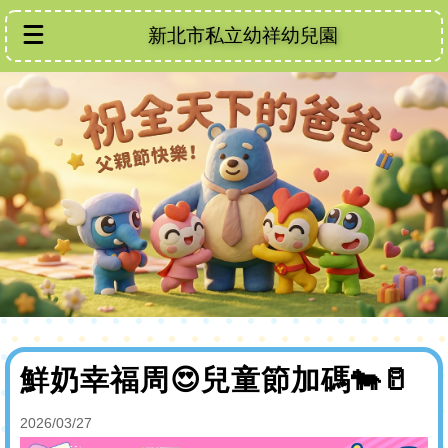
新北市私立幼祥幼兒園
鮮奶幸福周😍兒童節加碼🐄🥛
2026/03/27