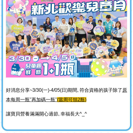
好消息分享~3/30(一)-4/05(日)期間, 符合資格的孩子除了
原
本每周一瓶"再加碼一瓶"
(當周可領2瓶)
讓寶貝營養滿滿開心過節, 幸福長大^_^