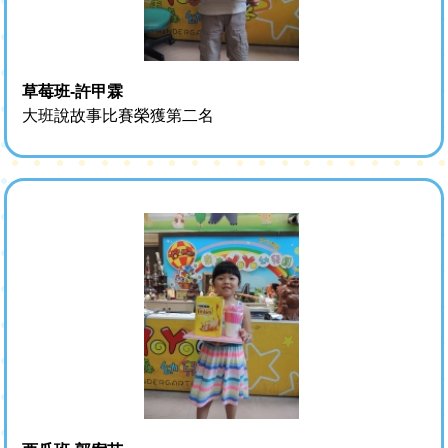
草莓班-許甲霖
大班說故事比賽榮獲第二名