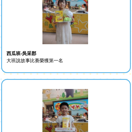
西瓜班-吳采郡
大班說故事比賽榮獲第一名