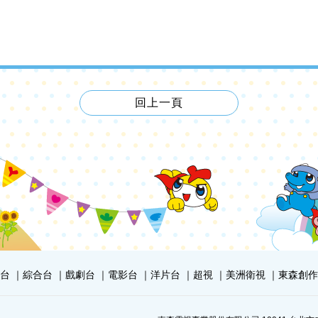
回上一頁
台
綜合台
戲劇台
電影台
洋片台
超視
美洲衛視
東森創作