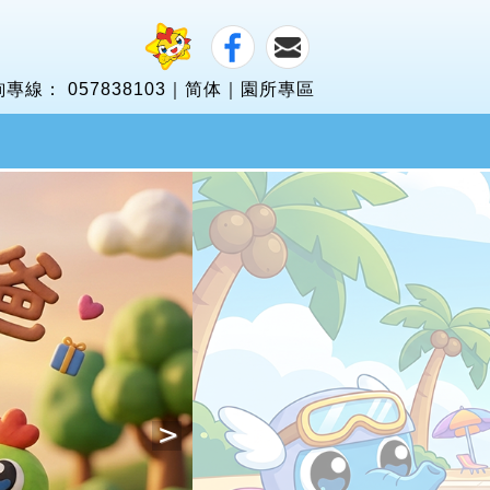
詢專線：
057838103
｜
简体
｜
園所專區