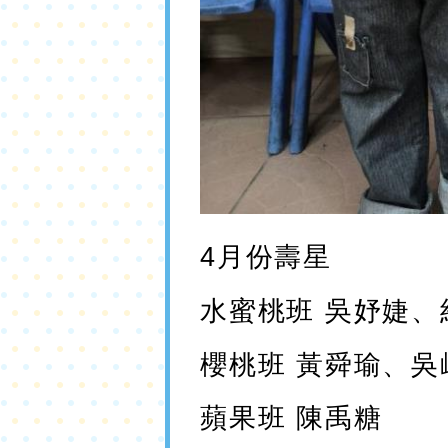
4
月份壽星
水蜜桃班 吳妤婕、
櫻桃班 黃舜瑜、吳
蘋果班 陳禹糖