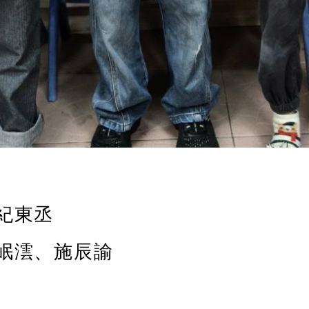
紀東丞
岷澐、施辰諭