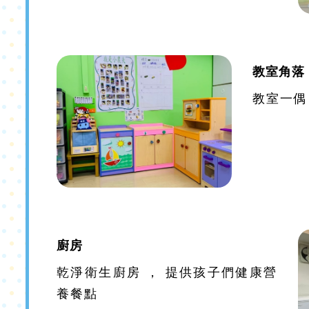
教室角落
教室一偶
廚房
乾淨衛生廚房 ， 提供孩子們健康營
養餐點