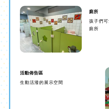
廁所
孩子們可
廁所
活動佈告區
生動活潑的展示空間