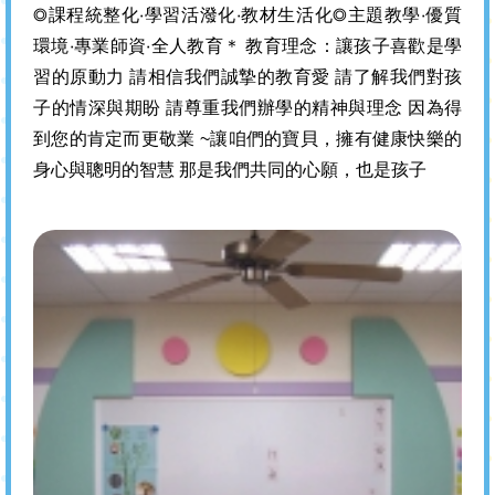
◎課程統整化‧學習活潑化‧教材生活化◎主題教學‧優質
環境‧專業師資‧全人教育＊ 教育理念：讓孩子喜歡是學
習的原動力 請相信我們誠摯的教育愛 請了解我們對孩
子的情深與期盼 請尊重我們辦學的精神與理念 因為得
到您的肯定而更敬業 ~讓咱們的寶貝，擁有健康快樂的
身心與聰明的智慧 那是我們共同的心願，也是孩子