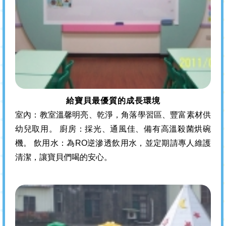
給寶貝最優質的成長環境
室內：教室溫馨明亮、乾淨，角落學習區、豐富素材供
幼兒取用。 廚房：採光、通風佳、備有高溫殺菌烘碗
機。 飲用水：為RO逆滲透飲用水，並定期請專人維護
清潔，讓寶貝們喝的安心。