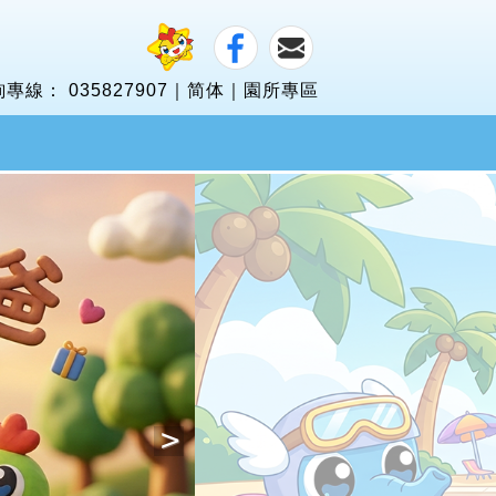
詢專線：
035827907
｜
简体
｜
園所專區