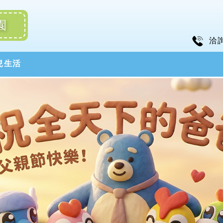
園
洽
兒生活