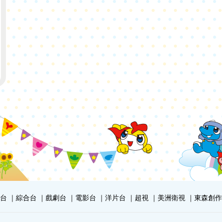
台
綜合台
戲劇台
電影台
洋片台
超視
美洲衛視
東森創作