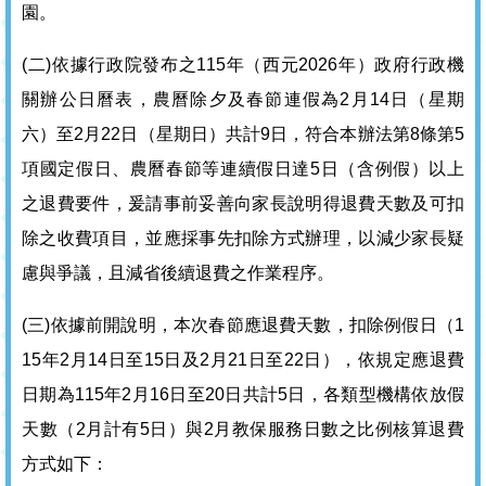
園。
(二)依據行政院發布之115年（西元2026年）政府行政機
關辦公日曆表，農曆除夕及春節連假為2月14日（星期
六）至2月22日（星期日）共計9日，符合本辦法第8條第5
項國定假日、農曆春節等連續假日達5日（含例假）以上
之退費要件，爰請事前妥善向家長說明得退費天數及可扣
除之收費項目，並應採事先扣除方式辦理，以減少家長疑
慮與爭議，且減省後續退費之作業程序。
(三)依據前開說明，本次春節應退費天數，扣除例假日（1
15年2月14日至15日及2月21日至22日），依規定應退費
日期為115年2月16日至20日共計5日，各類型機構依放假
天數（2月計有5日）與2月教保服務日數之比例核算退費
方式如下：