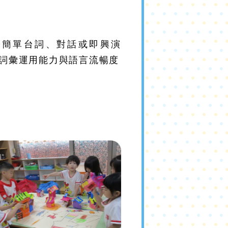
誦簡單台詞、對話或即興演
詞彙運用能力與語言流暢度