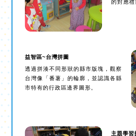
的對應禮
益智區~台灣拼圖
透過拼湊不同形狀的縣市版塊，觀察
台灣像「番薯」的輪廓，並認識各縣
市特有的行政區邊界圖形。
主題學習