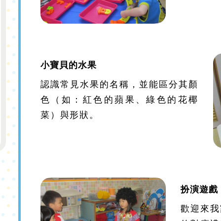
小寶貝的水果
認識常見水果的名稱，並能區分其顏
色（如：紅色的蘋果、綠色的花椰
菜）與形狀。
扮演遊戲
歡迎來我