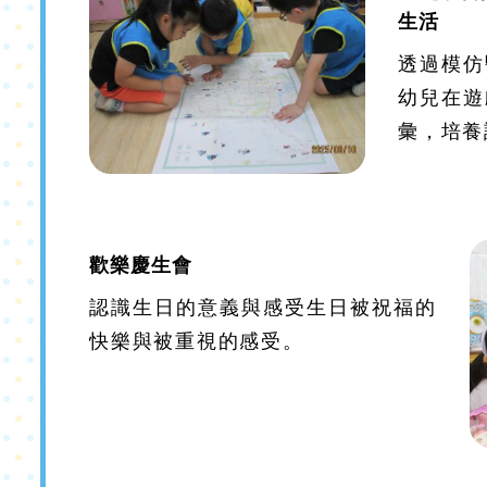
生活
透過模仿
幼兒在遊
彙，培養
歡樂慶生會
認識生日的意義與感受生日被祝福的
快樂與被重視的感受。