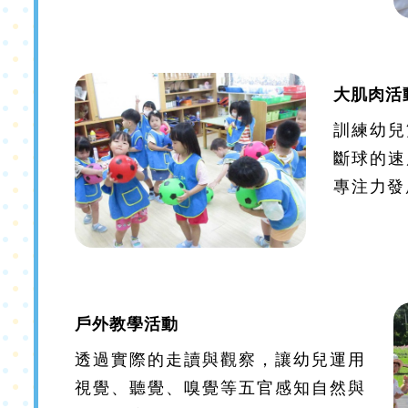
大肌肉活
訓練幼兒
斷球的速
專注力發
戶外教學活動
透過實際的走讀與觀察，讓幼兒運用
視覺、聽覺、嗅覺等五官感知自然與