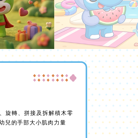
、旋轉、拼接及拆解積木零
幼兒的手部大小肌肉力量