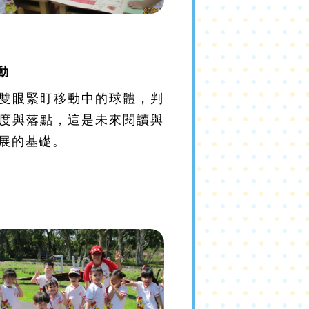
動
雙眼緊盯移動中的球體，判
度與落點，這是未來閱讀與
展的基礎。