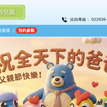
幼兒園
洽詢專線：
022936
兒生活
預約參觀