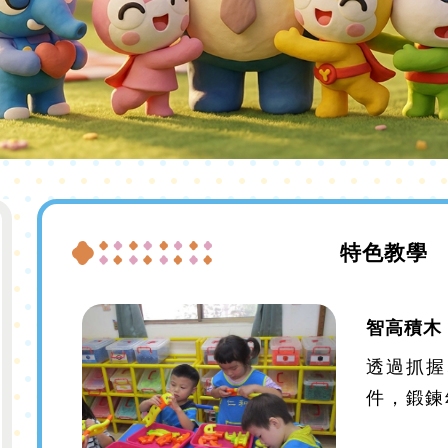
特色教學
智高積木
透過抓握
件，鍛鍊