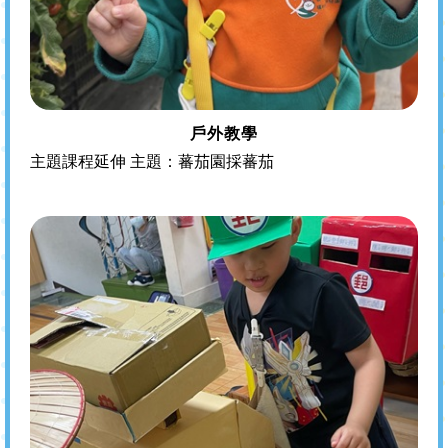
戶外教學
主題課程延伸 主題：蕃茄園採蕃茄