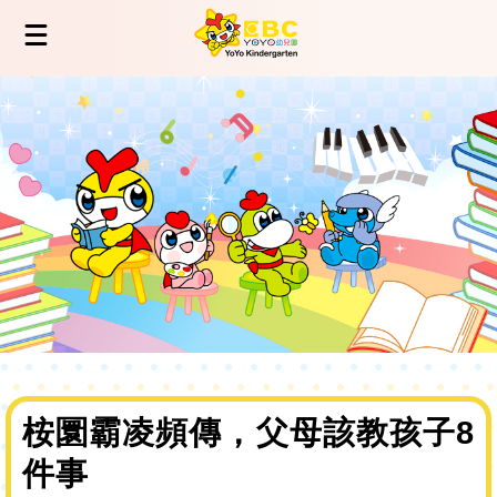
桉圜霸凌頻傳，父母該教孩子8
件事